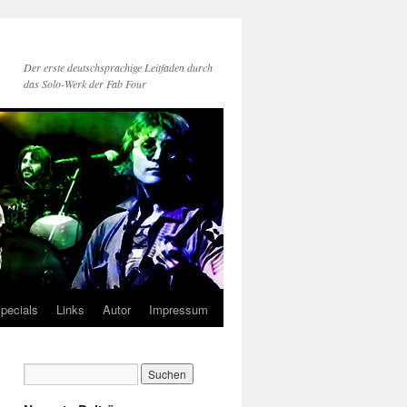
Der erste deutschsprachige Leitfaden durch
das Solo-Werk der Fab Four
pecials
Links
Autor
Impressum