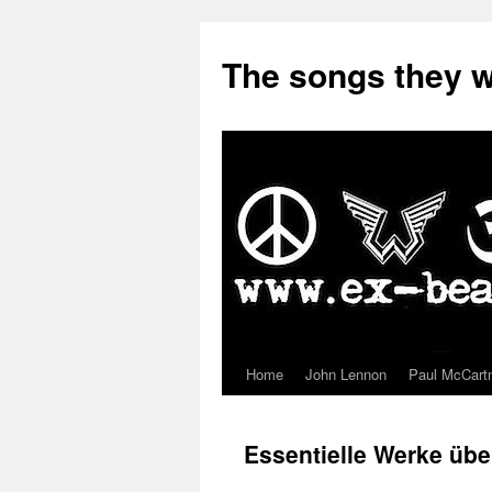
The songs they 
Home
John Lennon
Paul McCart
Zum
Inhalt
Essentielle Werke übe
springen