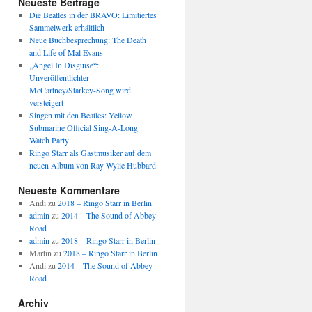
Neueste Beiträge
Die Beatles in der BRAVO: Limitiertes
Sammelwerk erhältlich
Neue Buchbesprechung: The Death
and Life of Mal Evans
„Angel In Disguise“:
Unveröffentlichter
McCartney/Starkey-Song wird
versteigert
Singen mit den Beatles: Yellow
Submarine Official Sing-A-Long
Watch Party
Ringo Starr als Gastmusiker auf dem
neuen Album von Ray Wylie Hubbard
Neueste Kommentare
Andi
zu
2018 – Ringo Starr in Berlin
admin
zu
2014 – The Sound of Abbey
Road
admin
zu
2018 – Ringo Starr in Berlin
Martin
zu
2018 – Ringo Starr in Berlin
Andi
zu
2014 – The Sound of Abbey
Road
Archiv