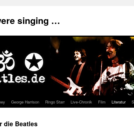
were singing …
ney
George Harrison
Ringo Starr
Live-Chronik
Film
Literatur
S
r die Beatles